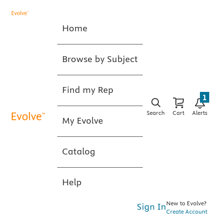
Home
Browse by Subject
Find my Rep
1
Search
Cart
Alerts
My Evolve
Catalog
Help
New to Evolve?
Sign In
Create Account